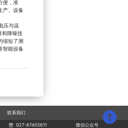
方便，准
生产、设备
电压与温
量和降噪技
的缩短了测
等智能设备
联系我们
027-87455611
微信公众号