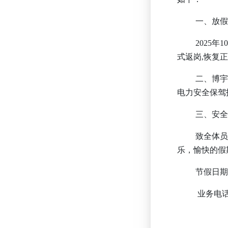
一
、
放
2025
年
1
式返岗
,
恢复
二、
博
电力安全保驾
三
、安
致全体
乐，愉快的假
节假日
业务电