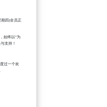
星期四
)
全员正
，始终以“为
任与支持！
工度过一个欢
。