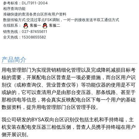
参考标准：DL/T911-2004
相序查询功能
准确快捷的查清各类台区所有用户资料
数据传输方式:交流过零点FSK调制，一对一的接收发送半双工通信方式
在线联系：
客服一
客服二
销售热线：027-87455611
全天热线：15308655582
产品简介
用电管理部门为实现营销精细化管理以及完成降耗减损目标考
核的需要，开展配电台区普查是一项必要措施，而台区用户识
别仪（或称查询仪、营业普查仪等）等功能仪器的使用是不可
或缺的，它可以查清用户是由那台变压器、那条线路、甚至于
那相供电等信息，将会真实反映配电台区下每一个用户的基础
数据资料，提升用电管理部门台区管理手段。
我公司研发的BYSA双向台区识别仪包括主机和手持终端，主
机安装在配电变压器三相低压侧，普查人员携手持终端在用户
侧开展识别。